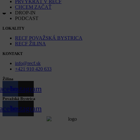
PRVÝKRÁT V RECF
CHCEM ZAČAŤ
DROP-IN
PODCAST
LOKALITY
RECF POVAŽSKÁ BYSTRICA
RECF ŽILINA
KONTAKT
info@recf.sk
+421 910 420 633
Žilina
acebook
Instagram
Považská Bystrica
acebook
Instagram